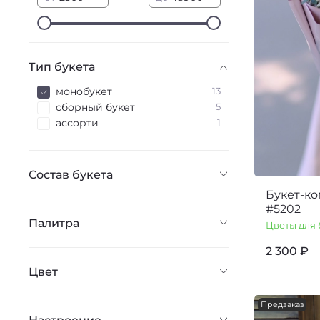
Тип букета
монобукет
13
сборный букет
5
ассорти
1
Состав букета
Букет-к
#5202
Палитра
Цветы для 
2 300 ₽
Цвет
Предзаказ