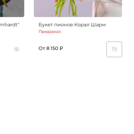
rnhardt"
Букет пионов Корал Шарм
Предзаказ
От
8 150 ₽