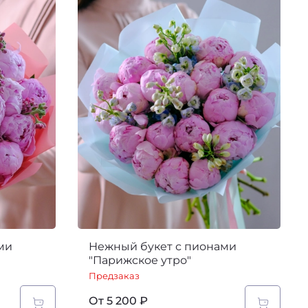
ми
Нежный букет с пионами
"Парижское утро"
Предзаказ
От
5 200 ₽