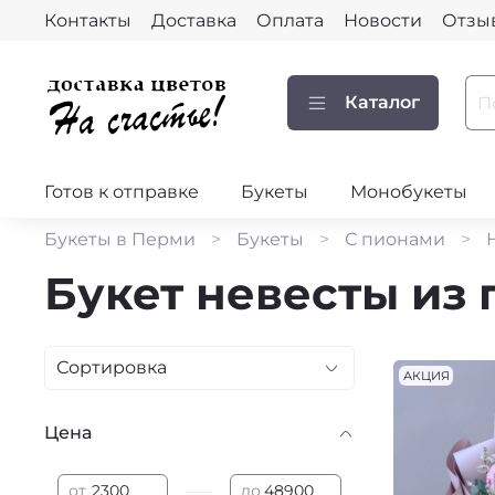
Контакты
Доставка
Оплата
Новости
Отзы
Каталог
Готов к отправке
Букеты
Монобукеты
Букеты в Перми
Букеты
С пионами
Букет невесты из
АКЦИЯ
Цена
—
от
до