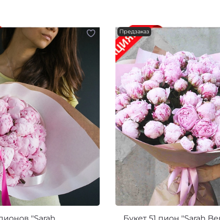
Предзаказ
 пионов "Sarah
Букет 51 пион "Sarah Be