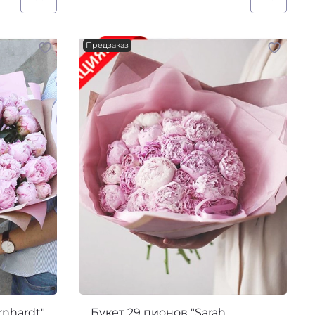
Предзаказ
rnhardt"
Букет 29 пионов "Sarah