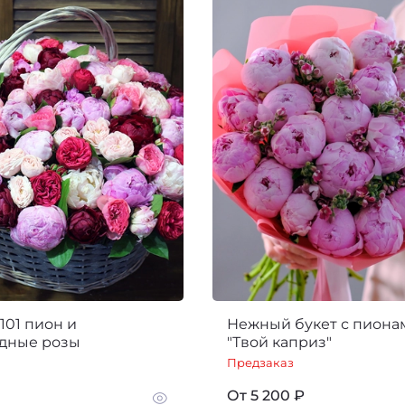
101 пион и
Нежный букет с пиона
дные розы
"Твой каприз"
Предзаказ
От
5 200 ₽