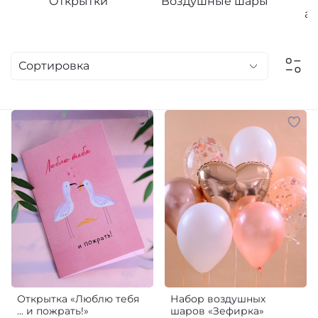
Открытки
Воздушные шары
а
Открытка «Люблю тебя
Набор воздушных
... и пожрать!»
шаров «Зефирка»