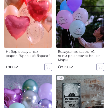
Набор воздушных
Воздушные шары «С
шаров "Красный бархат"
днем рождения»‎ Кошка
Мэри
От
1 900 ₽
150 ₽
-4%