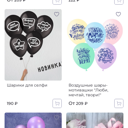
209 ₽
Шарики для селфи
Воздушные шары-
мотивашки "Люби,
мечтай, твори!"
От
190 ₽
209 ₽