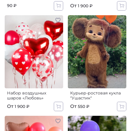
От
90 ₽
1 900 ₽
Набор воздушных
Курьер-ростовая кукла
шаров «Любовь»
"Ушастик"
От
От
1 900 ₽
550 ₽