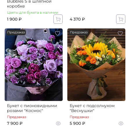
Bubbles S в шляпной
коробке
Цветы для букета в наличии
1 900 ₽
4 370 ₽
Предзаказ
Предзаказ
Букет с пионовидными
Букет с подсолнухом
розами "Космос"
"Веснушки"
Предзаказ
Предзаказ
7 900 ₽
5 900 ₽