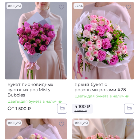
АКЦИЯ
-37%
Букет пионовидных
Яркий букет с
кустовых роз Misty
розовыми розами #28
Bubbles
Цветы для букета в наличии
Цветы для букета в наличии
4 100 ₽
От
1 500 ₽
6 500 ₽
АКЦИЯ
АКЦИЯ