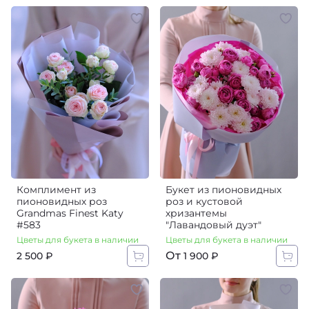
Комплимент из
Букет из пионовидных
пионовидных роз
роз и кустовой
Grandmas Finest Katy
хризантемы
#583
"Лавандовый дуэт"
Цветы для букета в наличии
Цветы для букета в наличии
От
2 500 ₽
1 900 ₽