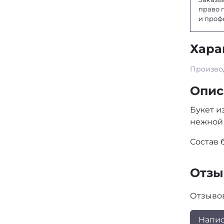
право 
и проф
Хара
Произво
Опис
Букет и
нежной 
Состав б
Отз
Отзывов
Напис