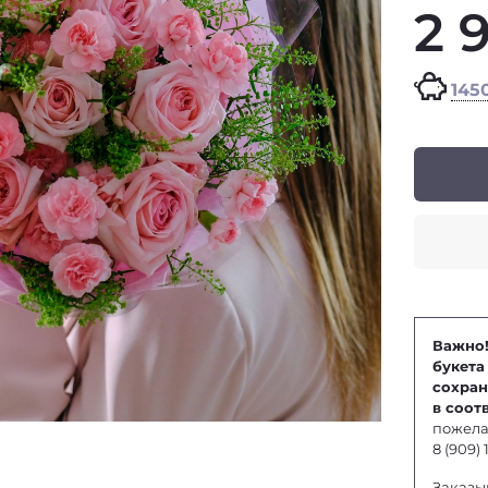
2 
145
Важно!
букета
сохран
в соот
пожела
8 (909)
Заказы