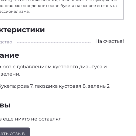
полностью определять состав букета на основе его опыта
ессионализма.
ктеристики
На счастье!
дство
ание
з роз с добавлением кустового диантуса и
зелени.
укета: роза 7, гвоздика кустовая 8, зелень 2
ывы
 еще никто не оставлял
ать отзыв