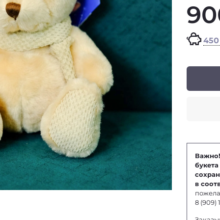
90
450
Важно!
букета
сохран
в соот
пожела
8 (909)
Заказы