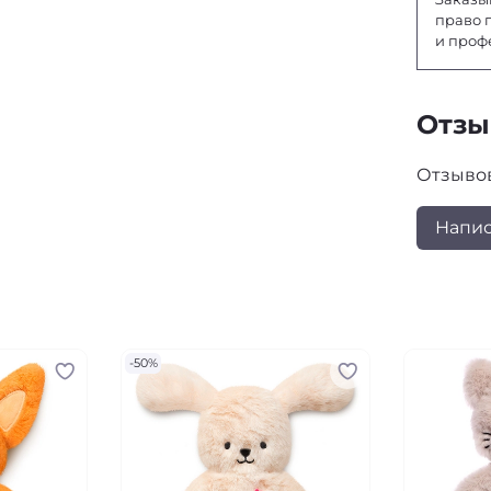
право 
и проф
Отз
Отзывов
Напис
-50%