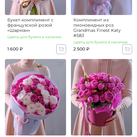
Букет-комплимент с
Комплимент из
французской розой
пионовидных роз
«Шарман»
Grandmas Finest Katy
#583
Цветы для букета в наличии
Цветы для букета в наличии
1 600 ₽
2 500 ₽